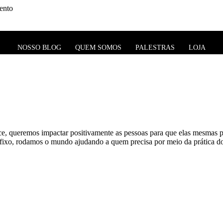
ento
NOSSO BLOG
QUEM SOMOS
PALESTRAS
LOJA
e, queremos impactar positivamente as pessoas para que elas mesmas p
ixo, rodamos o mundo ajudando a quem precisa por meio da prática do 