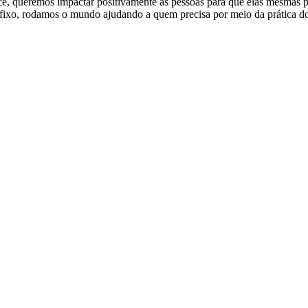
e, queremos impactar positivamente as pessoas para que elas mesmas p
ixo, rodamos o mundo ajudando a quem precisa por meio da prática do 