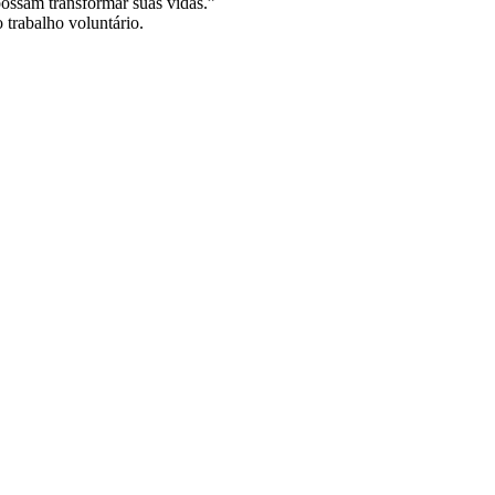
ossam transformar suas vidas.”
trabalho voluntário.